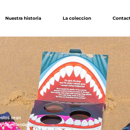
Nuestra historia
La coleccion
Contac
estos sean
 y de entender